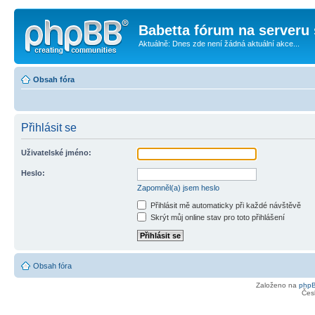
Babetta fórum na serveru 
Aktuálně: Dnes zde není žádná aktuální akce...
Obsah fóra
Přihlásit se
Uživatelské jméno:
Heslo:
Zapomněl(a) jsem heslo
Přihlásit mě automaticky při každé návštěvě
Skrýt můj online stav pro toto přihlášení
Obsah fóra
Založeno na
php
Čes