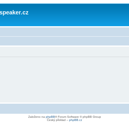
speaker.cz
Založeno na
phpBB
® Forum Software © phpBB Group
Český překlad –
phpBB.cz