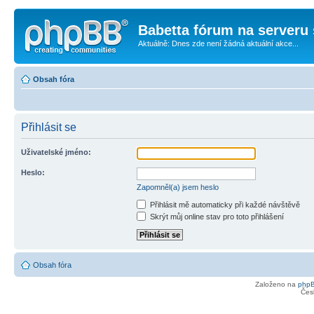
Babetta fórum na serveru 
Aktuálně: Dnes zde není žádná aktuální akce...
Obsah fóra
Přihlásit se
Uživatelské jméno:
Heslo:
Zapomněl(a) jsem heslo
Přihlásit mě automaticky při každé návštěvě
Skrýt můj online stav pro toto přihlášení
Obsah fóra
Založeno na
php
Čes