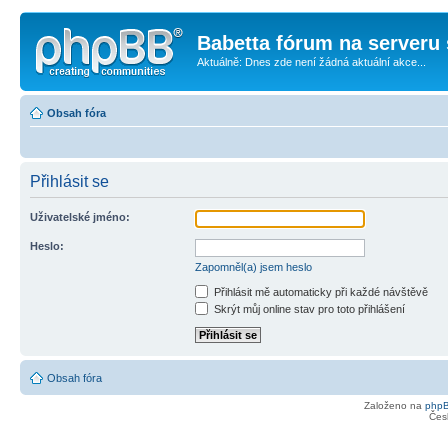
Babetta fórum na serveru 
Aktuálně: Dnes zde není žádná aktuální akce...
Obsah fóra
Přihlásit se
Uživatelské jméno:
Heslo:
Zapomněl(a) jsem heslo
Přihlásit mě automaticky při každé návštěvě
Skrýt můj online stav pro toto přihlášení
Obsah fóra
Založeno na
php
Čes