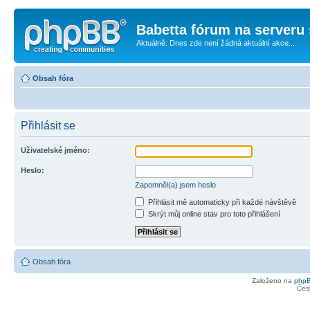
Babetta fórum na serveru 
Aktuálně: Dnes zde není žádná aktuální akce...
Obsah fóra
Přihlásit se
Uživatelské jméno:
Heslo:
Zapomněl(a) jsem heslo
Přihlásit mě automaticky při každé návštěvě
Skrýt můj online stav pro toto přihlášení
Obsah fóra
Založeno na
php
Čes