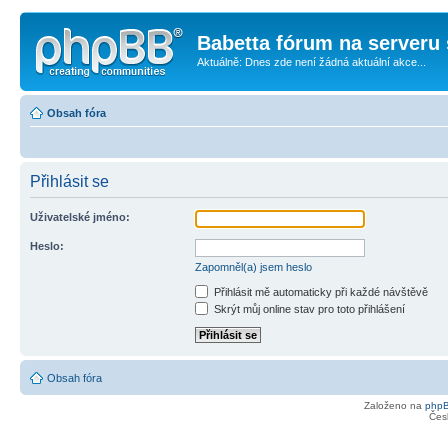
Babetta fórum na serveru 
Aktuálně: Dnes zde není žádná aktuální akce...
Obsah fóra
Přihlásit se
Uživatelské jméno:
Heslo:
Zapomněl(a) jsem heslo
Přihlásit mě automaticky při každé návštěvě
Skrýt můj online stav pro toto přihlášení
Obsah fóra
Založeno na
php
Čes