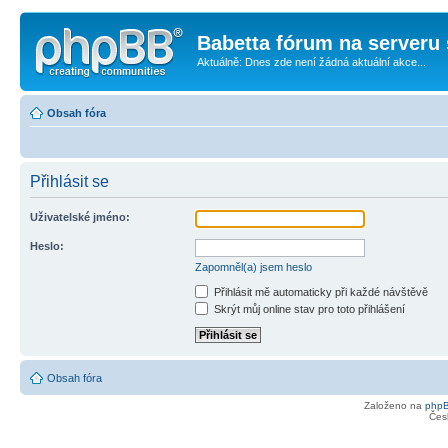
Babetta fórum na serveru 
Aktuálně: Dnes zde není žádná aktuální akce...
Obsah fóra
Přihlásit se
Uživatelské jméno:
Heslo:
Zapomněl(a) jsem heslo
Přihlásit mě automaticky při každé návštěvě
Skrýt můj online stav pro toto přihlášení
Obsah fóra
Založeno na
php
Čes