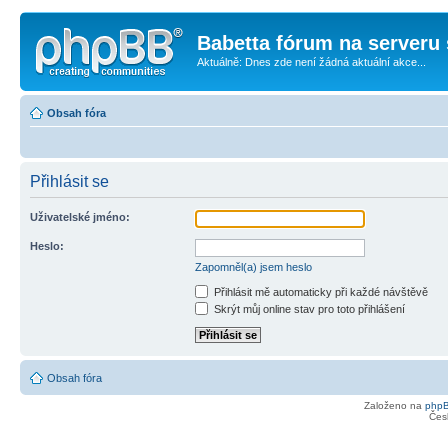
Babetta fórum na serveru 
Aktuálně: Dnes zde není žádná aktuální akce...
Obsah fóra
Přihlásit se
Uživatelské jméno:
Heslo:
Zapomněl(a) jsem heslo
Přihlásit mě automaticky při každé návštěvě
Skrýt můj online stav pro toto přihlášení
Obsah fóra
Založeno na
php
Čes