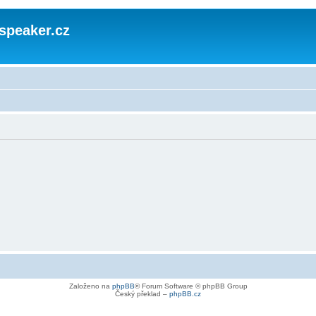
speaker.cz
Založeno na
phpBB
® Forum Software © phpBB Group
Český překlad –
phpBB.cz