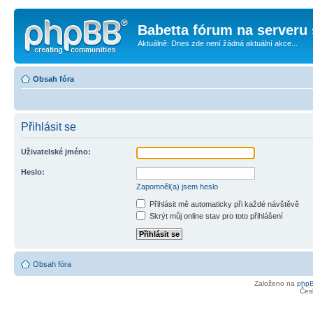
Babetta fórum na serveru 
Aktuálně: Dnes zde není žádná aktuální akce...
Obsah fóra
Přihlásit se
Uživatelské jméno:
Heslo:
Zapomněl(a) jsem heslo
Přihlásit mě automaticky při každé návštěvě
Skrýt můj online stav pro toto přihlášení
Obsah fóra
Založeno na
php
Čes