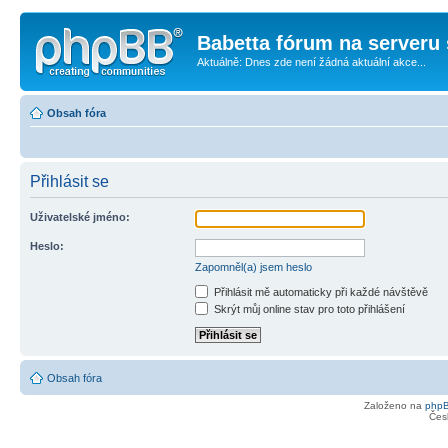
Babetta fórum na serveru 
Aktuálně: Dnes zde není žádná aktuální akce...
Obsah fóra
Přihlásit se
Uživatelské jméno:
Heslo:
Zapomněl(a) jsem heslo
Přihlásit mě automaticky při každé návštěvě
Skrýt můj online stav pro toto přihlášení
Obsah fóra
Založeno na
php
Čes