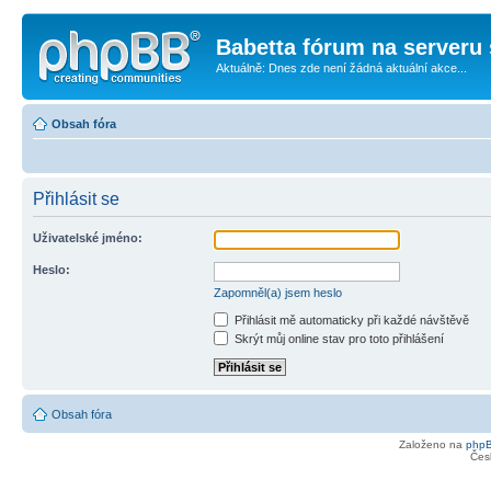
Babetta fórum na serveru 
Aktuálně: Dnes zde není žádná aktuální akce...
Obsah fóra
Přihlásit se
Uživatelské jméno:
Heslo:
Zapomněl(a) jsem heslo
Přihlásit mě automaticky při každé návštěvě
Skrýt můj online stav pro toto přihlášení
Obsah fóra
Založeno na
php
Čes