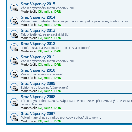
Sraz Vápenky 2015
Vše o chystaném srazu Vápenky 2015
Moderátoři:
IGI
,
milda
,
DRN
Sraz Vápenky 2014
Pěkně nám to uteklo. Další rok je tu a s ním opět připravovaný tradiční sraz...
Moderátoři:
IGI
,
milda
,
DRN
Sraz Vápenky 2013
Tak přátelé, už se to začíná blížit!
Moderátoři:
IGI
,
milda
,
DRN
Sraz Vápenky 2012
Letošní sraz na Vápenkách. Jak, kdy a podobně...
Moderátoři:
IGI
,
milda
,
DRN
Sraz Vápenky 2011
Vše o chystaném srazu Vápenky 2011
Moderátoři:
IGI
,
milda
,
DRN
Sraz Vápenky 2010
Vše o chystaném srazu sem!
Moderátoři:
IGI
,
milda
,
DRN
Sraz Vápenky 2009
Sejdeme se letos na Vápenkách?
Moderátoři:
IGI
,
milda
,
DRN
Sraz Vápenky 2008
Vše o chystaném srazu na Vápenkách v roce 2008, připravovaný sraz Sloven
regionu Gemer
Moderátoři:
IGI
,
milda
,
DRN
Sraz Vápenky 2007
Pokud máte chuť se někde sjet /tedy setkat/ pište sem...
Moderátoři:
IGI
,
milda
,
DRN