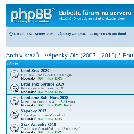
Babetta fórum na serveru 
Aktuálně: Dnes zde není žádná aktuální akce...
Obsah fóra
‹
Archiv srazů - Vápenky Old (2007 - 2016) * Pouze pro čtení
Archiv srazů - Vápenky Old (2007 - 2016) * Pou
FÓRUM
Letní Sraz 2020
Letní sraz 2020 v Šardicích u Kyjova...
Moderátoři:
IGI
,
milda
,
DRN
Letní sraz Šardice 2019
Připravovaný letní sraz 2019...
Moderátoři:
IGI
,
milda
,
DRN
Letní sraz Babí Hora 2018
Nové místo letního srazu - Babí Hora...
Moderátoři:
IGI
,
milda
,
DRN
,
Pavel
Vápenky 2017
10. jubilejní sraz na Vápenkách...
Moderátoři:
IGI
,
milda
,
DRN
Sraz Vápenky 2016
Tak letos opět tradiční sraz, již po deváté...
Moderátoři:
IGI
,
milda
,
DRN