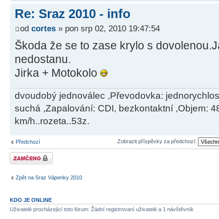
Re: Sraz 2010 - info
od
cortes
» pon srp 02, 2010 19:47:54
Škoda že se to zase krylo s dovolenou.J
nedostanu.
Jirka + Motokolo
dvoudobý jednoválec ,Převodovka: jednorychlos
suchá ,Zapalování: CDI, bezkontaktní ,Objem: 4
km/h..rozeta..53z.
Zobrazit příspěvky za předchozí:
Předchozí
Téma uzamknuto
Zpět na Sraz Vápenky 2010
KDO JE ONLINE
Uživatelé procházející toto fórum: Žádní registrovaní uživatelé a 1 návštěvník