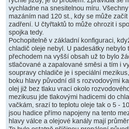
rychlé jízdy, je to problém. Zpravidla se 
vychladne na snesitelnou míru. Všechny 
mazáním nad 120 st., kdy se může začít pá
zadření. U čtyřtaktů to může ohrozit i sp
spojka tedy.
Pochopitelně v základní konfiguraci, kdy
chladič oleje nebyl. U padesátky nebylo t
přechodem na vyšší obsah už to bylo žá
stlačované a zapalované směsi a tím i vy
soupravy chladiče je i speciální mezikus
boku hlavy původní díl s rozvodovými k
olej již bez tlaku vrací okolo rozvodovéh
mezikusu jde tlakovými hadicemi do chla
vačkám, srazí to teplotu oleje tak o 5 - 10
jsou hadice přímo napojeny na tento mezi
hlavy válce a olejové kanály mají průměr 