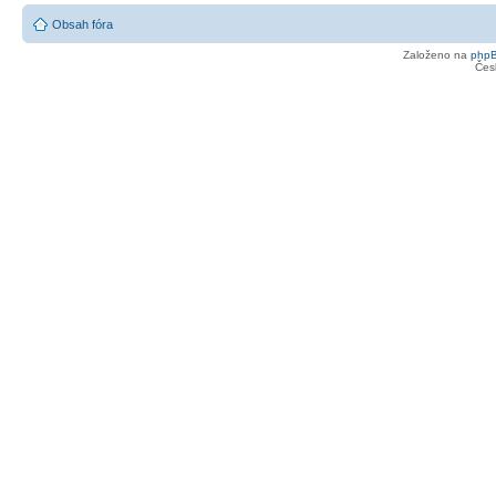
Obsah fóra
Založeno na
php
Čes