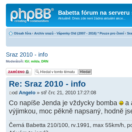
Babetta fórum na serveru 
Aktuálně: Dnes zde není žádná aktuální akce...
Obsah fóra
‹
Archiv srazů - Vápenky Old (2007 - 2016) * Pouze pro čtení
‹
Sr
Sraz 2010 - info
Moderátoři:
IGI
,
milda
,
DRN
Téma uzamknuto
Re: Sraz 2010 - info
od
Angelo
» stř črc 21, 2010 17:27:08
Co napíše Jenda je vždycky bomba
a 
výjimkou, moc pěkně napsaný, hodně js
Černá Babetta 210/100, rv.1991, max 55km/h, p