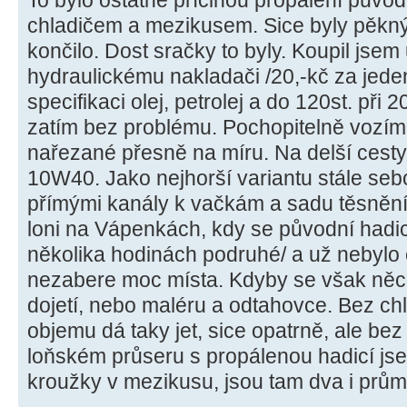
To bylo ostatně příčinou propálení půvo
chladičem a mezikusem. Sice byly pěkný,
končilo. Dost sračky to byly. Koupil jse
hydraulickému nakladači /20,-kč za jeden
specifikaci olej, petrolej a do 120st. při
zatím bez problému. Pochopitelně vozím 
nařezané přesně na míru. Na delší cesty i
10W40. Jako nejhorší variantu stále seb
přímými kanály k vačkám a sadu těsnění p
loni na Vápenkách, kdy se původní hadic
několika hodinách podruhé/ a už nebylo co
nezabere moc místa. Kdyby se však něc
dojetí, nebo maléru a odtahovce. Bez ch
objemu dá taky jet, sice opatrně, ale bez 
loňském průseru s propálenou hadicí js
kroužky v mezikusu, jsou tam dva i prům