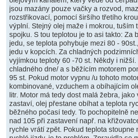
olejovým kanálem, který vede od čerpadla
jsou mazány pouze vačky a rozvod, mazá
rozstřikovací, pomocí širšího třetího kro
výplní. Stejný olej maže i mokrou, tuším 
spojku. S tou teplotou je to asi takto: Z
jedu, se teplota pohybuje mezi 80 - 90st.
jedu v kopcích. Za chladných podzimních
vyjímkou teploty 60 -70 st. Někdy i nižší. 
chladného dne/ a s běžícím motorem pom
95 st. Pokud motor vypnu /u tohoto motor
kombinované, vzduchem a obíhajícím ole
litr. Motor má tedy dost malá žebra, jako
zastaví, olej přestane obíhat a teplota ryc
běžného počasí tedy. To pochopitelně ne
nad 105 při zastavení např. na křižovatce
rychle vrátí zpět. Pokud teplota stoupne 