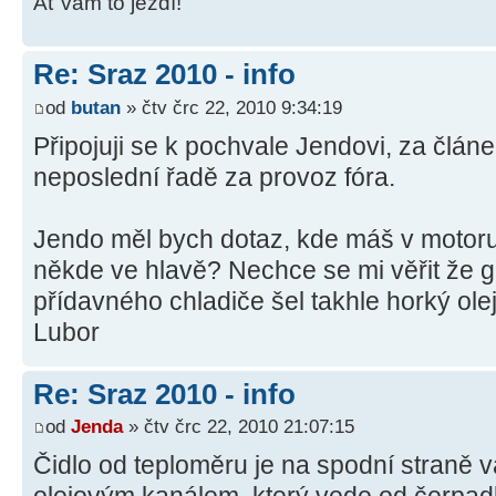
Ať vám to jezdí!
Re: Sraz 2010 - info
od
butan
» čtv črc 22, 2010 9:34:19
Připojuji se k pochvale Jendovi, za článe
neposlední řadě za provoz fóra.
Jendo měl bych dotaz, kde máš v motoru
někde ve hlavě? Nechce se mi věřit že 
přídavného chladiče šel takhle horký olej 
Lubor
Re: Sraz 2010 - info
od
Jenda
» čtv črc 22, 2010 21:07:15
Čidlo od teploměru je na spodní straně 