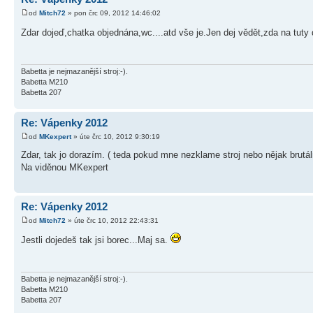
od
Mitch72
» pon črc 09, 2012 14:46:02
Zdar dojeď,chatka objednána,wc....atd vše je.Jen dej vědět,zda na tuty d
Babetta je nejmazanější stroj:-).
Babetta M210
Babetta 207
Re: Vápenky 2012
od
MKexpert
» úte črc 10, 2012 9:30:19
Zdar, tak jo dorazím. ( teda pokud mne nezklame stroj nebo nějak brutál
Na viděnou MKexpert
Re: Vápenky 2012
od
Mitch72
» úte črc 10, 2012 22:43:31
Jestli dojedeš tak jsi borec...Maj sa.
Babetta je nejmazanější stroj:-).
Babetta M210
Babetta 207