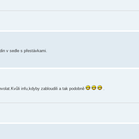
din v sedle s přestávkami.
volat.Kvůli infu,kdyby zabloudili a tak podobně
.