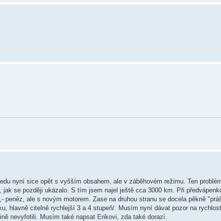
i. Jedu nyní sice opět s vyšším obsahem, ale v záběhovém režimu. Ten probl
 jak se později ukázalo. S tím jsem najel ještě cca 3000 km. Při předvápenk
0,- peněz, ale s novým motorem. Zase na druhou stranu se docela pěkně "prá
u, hlavně citelně rychlejší 3 a 4 stupeň/. Musím nyní dávat pozor na rychlos
ině nevyfotili. Musím také napsat Erikovi, zda také dorazí.