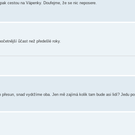
í pak cestou na Vápenky. Doufejme, že se nic neposere.
očetnější ůčast než předešlé roky.
 přesun, snad vydržíme oba. Jen mě zajímá kolik tam bude asi lidí? Jedu po