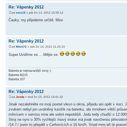
Re: Vápenky 2012
od
mira16
» pát črc 13, 2012 15:50:14
Čauky, my přijedeme určitě. Mira
Re: Vápenky 2012
od
Mitch72
» sob črc 14, 2012 21:25:15
Super.Uvidíme se.....Mějte se.
Babetta je nejmazanější stroj:-).
Babetta M210
Babetta 207
Re: Vápenky 2012
od
Jenda
» ned črc 15, 2012 13:41:32
Jinak nezalehněte mi moji postel vlevo u okna, přijedu asi opět v noc
zvukem nebyl jen uvolněný kastlík na baterku, ale mnohem větší průser,
měsícem v servisu mne ale velmi nepotěšili. Jedu tedy chudší o 12.00
Stroj ne nyní o 30% rychlejší /nový motor má jinak navrženou převodovk
/14.7./ jsem to přepálil v Cerhovicích o 16 km/h. Snad mne při té praseč