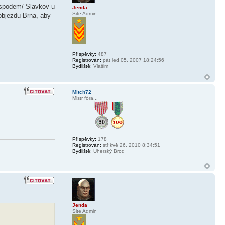
d spodem/ Slavkov u
Jenda
Site Admin
objezdu Brna, aby
Příspěvky:
487
Registrován:
pát led 05, 2007 18:24:56
Bydliště:
Vlašim
Mitch72
Mistr fóra...
Příspěvky:
178
Registrován:
stř kvě 26, 2010 8:34:51
Bydliště:
Uherský Brod
Jenda
Site Admin