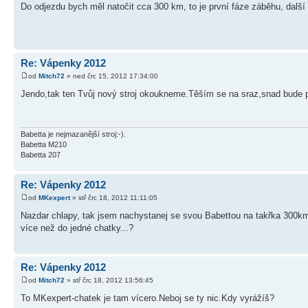
Do odjezdu bych měl natočit cca 300 km, to je první fáze záběhu, dalš
Re: Vápenky 2012
od
Mitch72
» ned črc 15, 2012 17:34:00
Jendo,tak ten Tvůj nový stroj okoukneme.Těším se na sraz,snad bude p
Babetta je nejmazanější stroj:-).
Babetta M210
Babetta 207
Re: Vápenky 2012
od
MKexpert
» stř črc 18, 2012 11:11:05
Nazdar chlapy, tak jsem nachystanej se svou Babettou na takřka 300km
více než do jedné chatky...?
Re: Vápenky 2012
od
Mitch72
» stř črc 18, 2012 13:56:45
To MKexpert-chatek je tam vícero.Neboj se ty nic.Kdy vyrážíš?