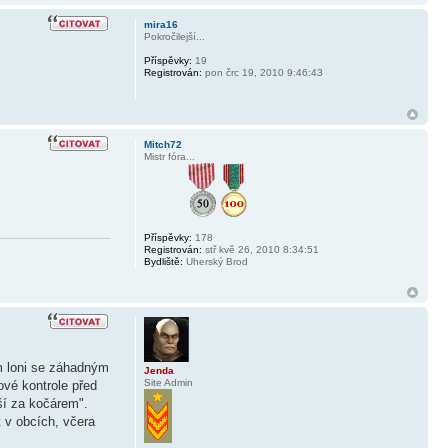
mira16
Pokročilejší...
Příspěvky:
19
Registrován:
pon črc 19, 2010 9:46:43
Mitch72
Mistr fóra...
Příspěvky:
178
Registrován:
stř kvě 26, 2010 8:34:51
Bydliště:
Uherský Brod
ém loni se záhadným
Jenda
Site Admin
ové kontrole před
ší za kočárem".
t v obcích, včera