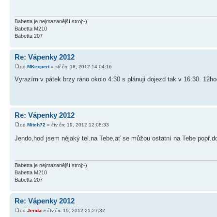
Babetta je nejmazanější stroj:-).
Babetta M210
Babetta 207
Re: Vápenky 2012
od
MKexpert
» stř črc 18, 2012 14:04:16
Vyrazím v pátek brzy ráno okolo 4:30 s plánuji dojezd tak v 16:30. 12ho
Re: Vápenky 2012
od
Mitch72
» čtv črc 19, 2012 12:08:33
Jendo,hoď jsem nějaký tel.na Tebe,ať se můžou ostatní na Tebe popř.do
Babetta je nejmazanější stroj:-).
Babetta M210
Babetta 207
Re: Vápenky 2012
od
Jenda
» čtv črc 19, 2012 21:27:32