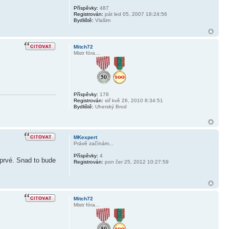
Příspěvky:
487
Registrován:
pát led 05, 2007 18:24:56
Bydliště:
Vlašim
Mitch72
Mistr fóra...
Příspěvky:
178
Registrován:
stř kvě 26, 2010 8:34:51
Bydliště:
Uherský Brod
MKexpert
Právě začínám...
Příspěvky:
4
prvé. Snad to bude
Registrován:
pon čer 25, 2012 10:27:59
Mitch72
Mistr fóra...