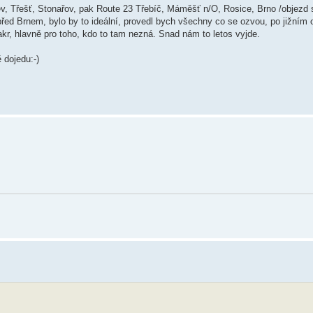
kev, Třešť, Stonařov, pak Route 23 Třebíč, Máměšť n/O, Rosice, Brno /objez
ed Brnem, bylo by to ideální, provedl bych všechny co se ozvou, po jižním 
kr, hlavně pro toho, kdo to tam nezná. Snad nám to letos vyjde.
 dojedu:-)