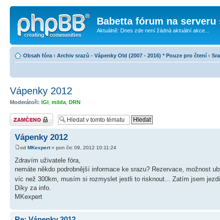
Babetta fórum na serveru 
Aktuálně: Dnes zde není žádná aktuální akce...
Obsah fóra
‹
Archiv srazů - Vápenky Old (2007 - 2016) * Pouze pro čtení
‹
Sr
Vápenky 2012
Moderátoři:
IGI
,
milda
,
DRN
Téma uzamknuto
Vápenky 2012
od
MKexpert
» pon črc 09, 2012 10:11:24
Zdravím uživatele fóra,
nemáte někdo podrobnější informace ke srazu? Rezervace, možnost uby
víc než 300km, musím si rozmyslet jestli to risknout... Zatím jsem jezd
Díky za info.
MKexpert
Re: Vápenky 2012