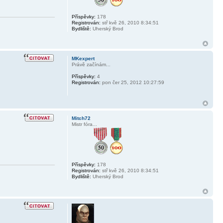
Příspěvky:
178
Registrován:
stř kvě 26, 2010 8:34:51
Bydliště:
Uherský Brod
MKexpert
Právě začínám...
Příspěvky:
4
Registrován:
pon čer 25, 2012 10:27:59
Mitch72
Mistr fóra...
Příspěvky:
178
Registrován:
stř kvě 26, 2010 8:34:51
Bydliště:
Uherský Brod