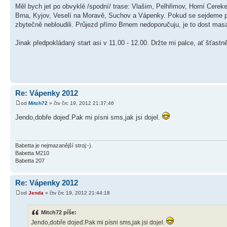
Měl bych jet po obvyklé /spodní/ trase: Vlašim, Pelhřimov, Horní Cere
Brna, Kyjov, Veselí na Moravě, Suchov a Vápenky. Pokud se sejdeme př
zbytečně nebloudili. Průjezd přímo Brnem nedoporučuju, je to dost masa
Jinak předpokládaný start asi v 11.00 - 12.00. Držte mi palce, ať šťastně
Re: Vápenky 2012
od
Mitch72
» čtv črc 19, 2012 21:37:46
Jendo,dobře dojeď.Pak mi písni sms,jak jsi dojel.
Babetta je nejmazanější stroj:-).
Babetta M210
Babetta 207
Re: Vápenky 2012
od
Jenda
» čtv črc 19, 2012 21:44:18
Mitch72 píše:
Jendo,dobře dojeď.Pak mi písni sms,jak jsi dojel.