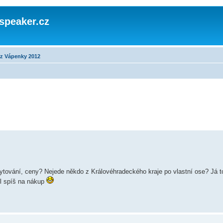
speaker.cz
az Vápenky 2012
tování, ceny? Nejede někdo z Královéhradeckého kraje po vlastní ose? Já 
il spíš na nákup