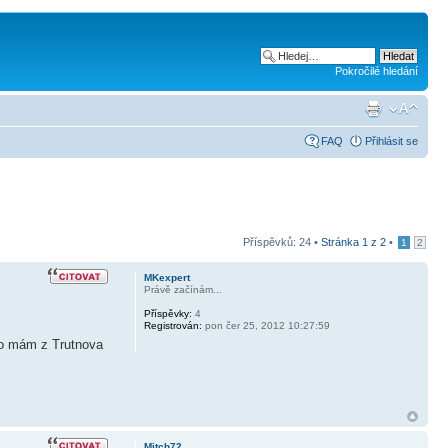
Pokročilé hledání
FAQ
Přihlásit se
Příspěvků: 24 •
Stránka
1
z
2
•
1
2
MKexpert
Právě začínám...
Příspěvky:
4
Registrován:
pon čer 25, 2012 10:27:59
to mám z Trutnova
Mitch72