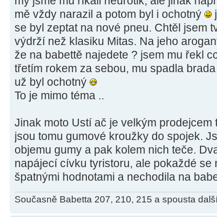
my jsme mu říkali neurotik, ale jinak nap
mě vždy narazil a potom byl i ochotný
j
se byl zeptat na nové pneu. Chtěl jsem tv
výdrží než klasiku Mitas. Na jeho arogant
že na babettě najedete ? jsem mu řekl c
třetím rokem za sebou, mu spadla brada a
už byl ochotný
To je mimo téma ..
Jinak moto Ustí ač je velkým prodejcem 
jsou tomu gumové kroužky do spojek. Jso
objemu gumy a pak kolem nich teče. Dva
napájecí cívku tyristoru, ale pokaždé se m
špatnými hodnotami a nechodila na babettě
Současně Babetta 207, 210, 215 a spousta dalš