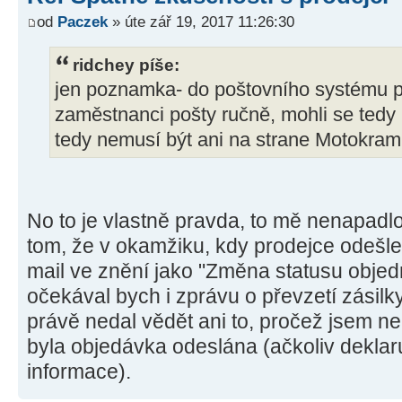
od
Paczek
» úte zář 19, 2017 11:26:30
ridchey píše:
jen poznamka- do poštovního systému pře
zaměstnanci pošty ručně, mohli se tedy
tedy nemusí být ani na strane Motokra
No to je vlastně pravda, to mě nenapadlo 
tom, že v okamžiku, kdy prodejce odešle
mail ve znění jako "Změna statusu objed
očekával bych i zprávu o převzetí zásilk
právě nedal vědět ani to, pročež jsem ne
byla objedávka odeslána (ačkoliv deklar
informace).