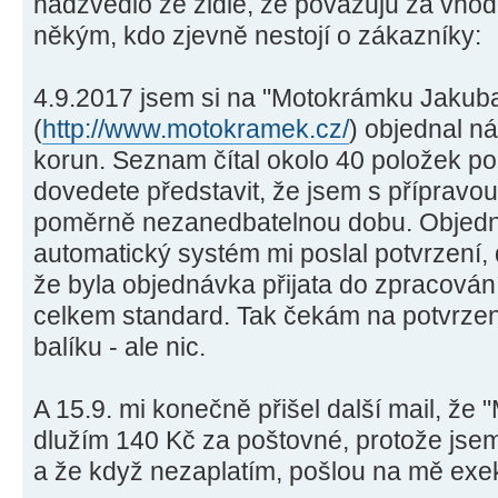
nadzvedlo ze židle, že považuju za vho
někým, kdo zjevně nestojí o zákazníky:
4.9.2017 jsem si na "Motokrámku Jakub
(
http://www.motokramek.cz/
) objednal ná
korun. Seznam čítal okolo 40 položek po 
dovedete představit, že jsem s přípravou
poměrně nezanedbatelnou dobu. Objedn
automatický systém mi poslal potvrzení, 
že byla objednávka přijata do zpracování
celkem standard. Tak čekám na potvrzení
balíku - ale nic.
A 15.9. mi konečně přišel další mail, ž
dlužím 140 Kč za poštovné, protože jsem
a že když nezaplatím, pošlou na mě exe