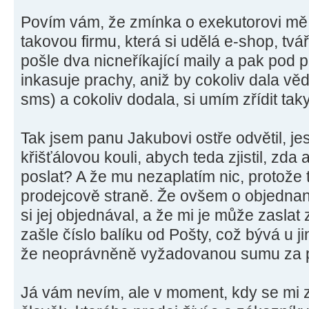
Povím vám, že zmínka o exekutorovi mě n
takovou firmu, která si udělá e-shop, tvá
pošle dva nicneříkající maily a pak pod
inkasuje prachy, aniž by cokoliv dala věd
sms) a cokoliv dodala, si umím zřídit taky
Tak jsem panu Jakubovi ostře odvětil, je
křišťálovou kouli, abych teda zjistil, zda
poslat? A že mu nezaplatím nic, protože 
prodejcově straně. Že ovšem o objednané
si jej objednával, a že mi je může zaslat
zašle číslo balíku od Pošty, což bývá u j
že neoprávněně vyžadovanou sumu za p
Já vám nevím, ale v moment, kdy se mi z