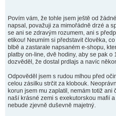
Povím vám, že tohle jsem ještě od žádnéh
napsal, považuji za mimořádně drzé a spr
se ani se zdravým rozumem, ani s před
etikou! Neumím si představit člověka, c
blbě a zastarale napsaném e-shopu, kter
platby on-line, dvě hodiny, aby se pak o 
dozvěděl, že dostal prdlajs a navíc něko
Odpověděl jsem s rudou mlhou před očim
celou zásilku strčit za klobouk. Neopr
korun jsem mu zaplatil, nemám totiž ani 
naší krásné zemi s exekutorskou mafií a
nebude zjevně duševně majetný.