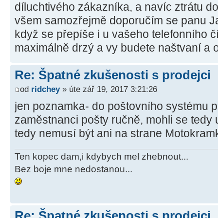
díluchtivého zákazníka, a navíc ztrátu 
všem samozřejmě doporučím se panu Jak
když se přepíše i u vašeho telefonního č
maximálně drzý a vy budete naštvaní a o
Re: Špatné zkušenosti s prodejci
od
ridchey
» úte zář 19, 2017 3:21:26
jen poznamka- do poštovního systému pře
zaměstnanci pošty ručně, mohli se tedy 
tedy nemusí být ani na strane Motokram
Ten kopec dam,i kdybych mel zhebnout...
Bez boje mne nedostanou...
Re: Špatné zkušenosti s prodejci