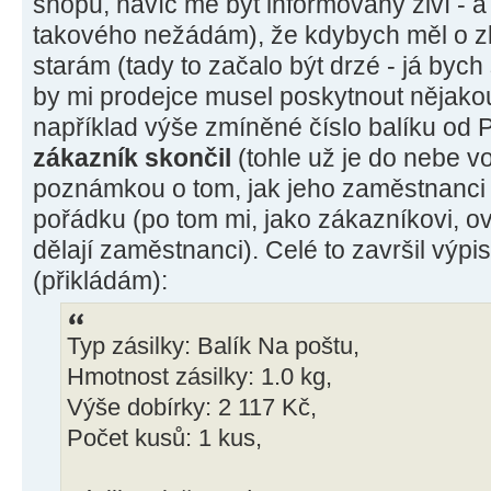
shopu, navíc mě být informovaný živí - a
takového nežádám), že kdybych měl o zb
starám (tady to začalo být drzé - já bych s
by mi prodejce musel poskytnout nějakou
například výše zmíněné číslo balíku od 
zákazník skončil
(tohle už je do nebe vol
poznámkou o tom, jak jeho zaměstnanci 
pořádku (po tom mi, jako zákazníkovi, o
dělají zaměstnanci). Celé to završil výp
(přikládám):
Typ zásilky: Balík Na poštu,
Hmotnost zásilky: 1.0 kg,
Výše dobírky: 2 117 Kč,
Počet kusů: 1 kus,