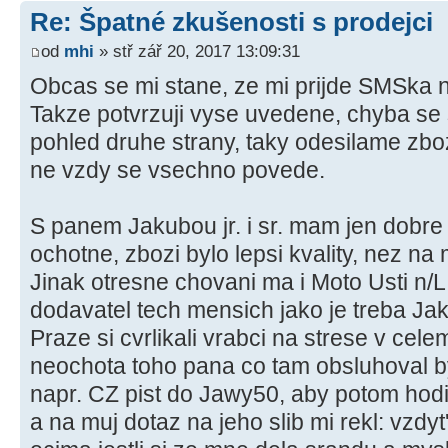
Re: Špatné zkušenosti s prodejci
od
mhi
» stř zář 20, 2017 13:09:31
Obcas se mi stane, ze mi prijde SMSka n
Takze potvrzuji vyse uvedene, chyba se 
pohled druhe strany, taky odesilame zboz
ne vzdy se vsechno povede.
S panem Jakubou jr. i sr. mam jen dobre 
ochotne, zbozi bylo lepsi kvality, nez n
Jinak otresne chovani ma i Moto Usti n/L 
dodavatel tech mensich jako je treba Ja
Praze si cvrlikali vrabci na strese v cele
neochota toho pana co tam obsluhoval b
napr. CZ pist do Jawy50, aby potom hodi
a na muj dotaz na jeho slib mi rekl: vzdyt'