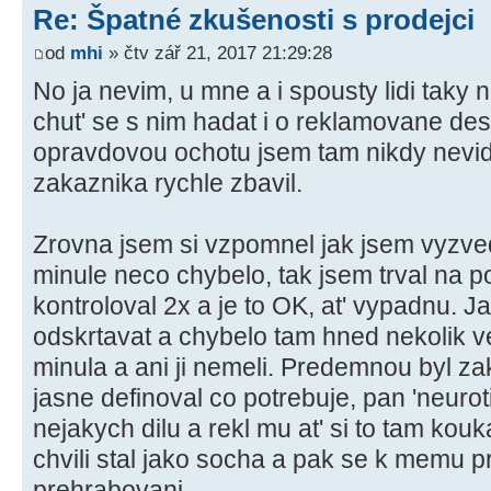
Re: Špatné zkušenosti s prodejci
od
mhi
» čtv zář 21, 2017 21:29:28
No ja nevim, u mne a i spousty lidi taky na
chut' se s nim hadat i o reklamovane des
opravdovou ochotu jsem tam nikdy nevide
zakaznika rychle zbavil.
Zrovna jsem si vzpomnel jak jsem vyzve
minule neco chybelo, tak jsem trval na p
kontroloval 2x a je to OK, at' vypadnu. Ja
odskrtavat a chybelo tam hned nekolik v
minula a ani ji nemeli. Predemnou byl z
jasne definoval co potrebuje, pan 'neuroti
nejakych dilu a rekl mu at' si to tam kou
chvili stal jako socha a pak se k memu p
prehrabovani.