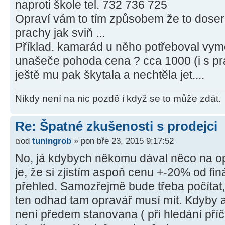
naproti škole tel. 732 736 725
Opraví vám to tím způsobem že to dosere 
prachy jak sviň ...
Příklad. kamarád u něho potřeboval vym
unašeče pohoda cena ? cca 1000 (i s pra
ještě mu pak škytala a nechtěla jet....
Nikdy není na nic pozdě i když se to může zdát.
Re: Špatné zkušenosti s prodejci
od
tuningrob
» pon bře 23, 2015 9:17:52
No, já kdybych někomu dával něco na op
je, že si zjistím aspoň cenu +-20% od fin
přehled. Samozřejmě bude třeba počítat, 
ten odhad tam opravář musí mít. Kdyby al
není předem stanovana ( při hledání pří