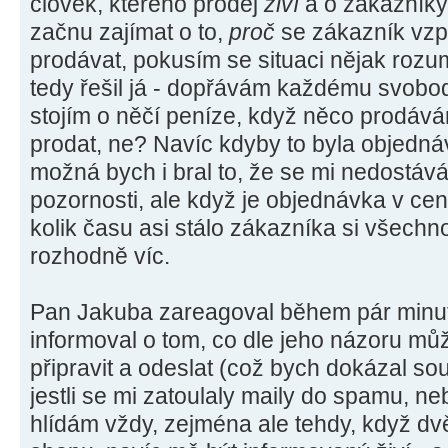
člověk, kterého prodej
živí
a o zákazníky 
začnu zajímat o to,
proč
se zákazník vzpří
prodávat, pokusím se situaci nějak rozu
tedy řešil já - dopřávám každému svobod
stojím o něčí peníze, když něco prodává
prodat, ne? Navíc kdyby to byla objedná
možná bych i bral to, že se mi nedostává
pozornosti, ale když je objednávka v cen
kolik času asi stálo zákazníka si všechno
rozhodně víc.
Pan Jakuba zareagoval během pár minut
informoval o tom, co dle jeho názoru můž
připravit a odeslat (což bych dokázal sou
jestli se mi zatoulaly maily do spamu, ne
hlídám vždy, zejména ale tehdy, když dv