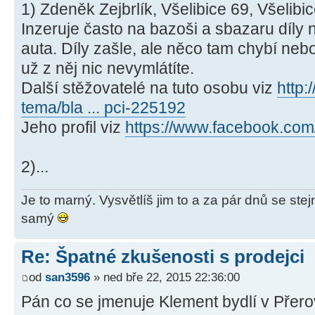
1) Zdeněk Zejbrlík, Všelibice 69, Všelibi
Inzeruje často na bazoši a sbazaru díly 
auta. Díly zašle, ale něco tam chybí nebo
už z něj nic nevymlátíte.
Další stěžovatelé na tuto osobu viz
http:
tema/bla ... pci-225192
Jeho profil viz
https://www.facebook.com/
2)...
Je to marný. Vysvětlíš jim to a za pár dnů se ste
samý
Re: Špatné zkušenosti s prodejci
od
san3596
» ned bře 22, 2015 22:36:00
Pán co se jmenuje Klement bydlí v Přero