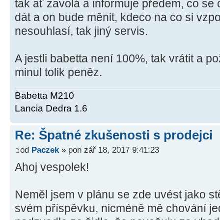
tak ať zavolá a informuje předem, co se
dát a on bude měnit, kdeco na co si vzpom
nesouhlasí, tak jiný servis.
A jestli babetta není 100%, tak vrátit a 
minul tolik peněz.
Babetta M210
Lancia Dedra 1.6
Re: Špatné zkušenosti s prodejci
od
Paczek
» pon zář 18, 2017 9:41:23
Ahoj vespolek!
Neměl jsem v plánu se zde uvést jako st
svém příspěvku, nicméně mě chování jed