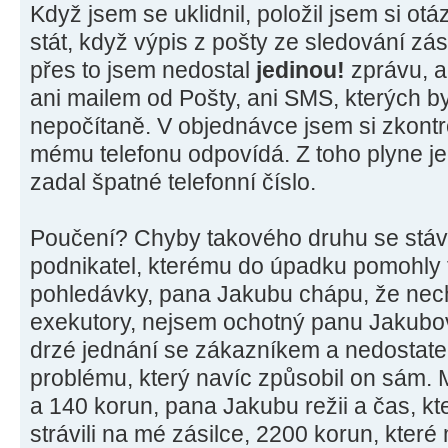
Když jsem se uklidnil, položil jsem si otá
stát, když výpis z pošty ze sledování zás
přes to jsem nedostal
jedinou!
zprávu, a
ani mailem od Pošty, ani SMS, kterých b
nepočítaně. V objednávce jsem si zkontro
mému telefonu odpovídá. Z toho plyne j
zadal špatné telefonní číslo.
Poučení? Chyby takového druhu se stávaj
podnikatel, kterému do úpadku pomohly
pohledávky, pana Jakubu chápu, že nechc
exekutory, nejsem ochotný panu Jakubovi
drzé jednání se zákazníkem a nedostatek
problému, který navíc způsobil on sám. 
a 140 korun, pana Jakubu režii a čas, k
strávili na mé zásilce, 2200 korun, které