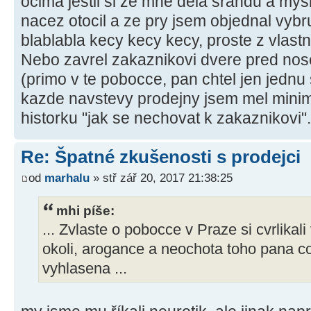
ocima jestli si ze mne dela srandu a mysli
nacez otocil a ze pry jsem objednal vybr
blablabla kecy kecy kecy, proste z vlastn
Nebo zavrel zakaznikovi dvere pred no
(primo v te pobocce, pan chtel jen jednu
kazde navstevy prodejny jsem mel mini
historku "jak se nechovat k zakaznikovi".
Re: Špatné zkušenosti s prodejci
od
marhalu
» stř zář 20, 2017 21:38:25
mhi píše:
... Zvlaste o pobocce v Praze si cvrlikal
okoli, arogance a neochota toho pana c
vyhlasena ...