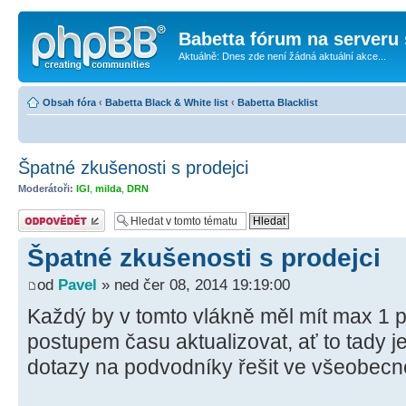
Babetta fórum na serveru 
Aktuálně: Dnes zde není žádná aktuální akce...
Obsah fóra
‹
Babetta Black & White list
‹
Babetta Blacklist
Špatné zkušenosti s prodejci
Moderátoři:
IGI
,
milda
,
DRN
Odeslat odpověď
Špatné zkušenosti s prodejci
od
Pavel
» ned čer 08, 2014 19:19:00
Každý by v tomto vlákně měl mít max 1 p
postupem času aktualizovat, ať to tady j
dotazy na podvodníky řešit ve všeobecn