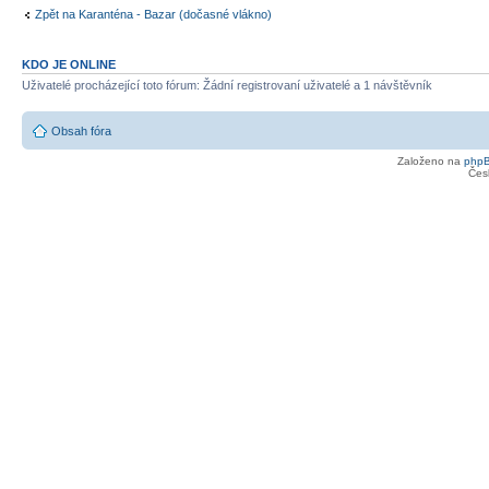
Zpět na Karanténa - Bazar (dočasné vlákno)
KDO JE ONLINE
Uživatelé procházející toto fórum: Žádní registrovaní uživatelé a 1 návštěvník
Obsah fóra
Založeno na
php
Čes