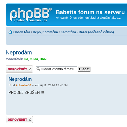
Babetta fórum na serveru 
Aktuálně: Dnes zde není žádná aktuální akce...
Obsah fóra
‹
Depo, Karanténa
‹
Karanténa - Bazar (dočasné vlákno)
Neprodám
Moderátoři:
IGI
,
milda
,
DRN
Odeslat odpověď
Neprodám
od
kokoska50
» sob říj 11, 2014 17:45:34
PRODEJ ZRUŠEN !!!
Odeslat odpověď