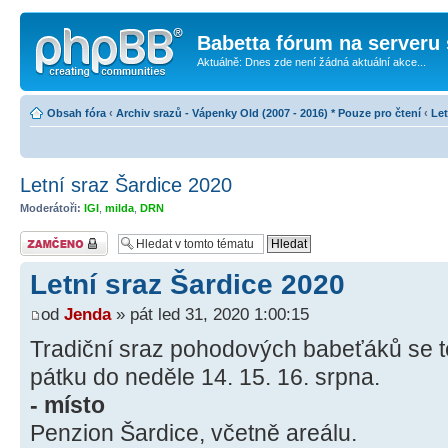
Babetta fórum na serveru 
Aktuálně: Dnes zde není žádná aktuální akce...
Obsah fóra
‹
Archiv srazů - Vápenky Old (2007 - 2016) * Pouze pro čtení
‹
Let
Letní sraz Šardice 2020
Moderátoři:
IGI
,
milda
,
DRN
Téma uzamknuto
Letní sraz Šardice 2020
od
Jenda
» pát led 31, 2020 1:00:15
Tradiční sraz pohodových babeťáků se t
pátku do neděle 14. 15. 16. srpna.
- místo
Penzion Šardice, včetně areálu.