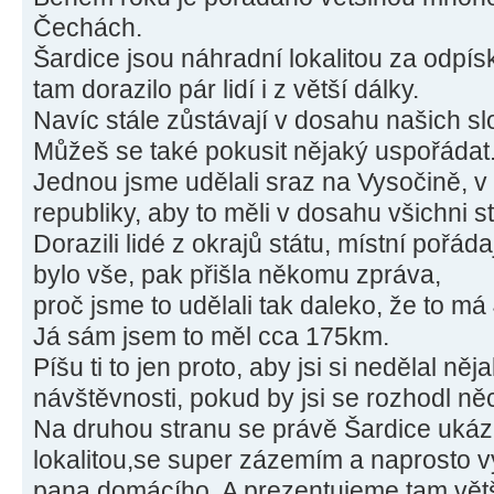
Čechách.
Šardice jsou náhradní lokalitou za odp
tam dorazilo pár lidí i z větší dálky.
Navíc stále zůstávají v dosahu našich s
Můžeš se také pokusit nějaký uspořádat
Jednou jsme udělali sraz na Vysočině, 
republiky, aby to měli v dosahu všichni s
Dorazili lidé z okrajů státu, místní pořád
bylo vše, pak přišla někomu zpráva,
proč jsme to udělali tak daleko, že to m
Já sám jsem to měl cca 175km.
Píšu ti to jen proto, aby jsi si nedělal něj
návštěvnosti, pokud by jsi se rozhodl ně
Na druhou stranu se právě Šardice ukáz
lokalitou,se super zázemím a naprosto 
pana domácího. A prezentujeme tam větš