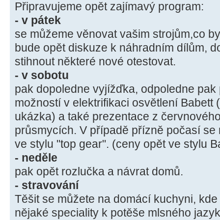
Připravujeme opět zajímavý program:
- v pátek
se můžeme věnovat vašim strojům,co by s
bude opět diskuze k náhradním dílům, d
stihnout některé nové otestovat.
- v sobotu
pak dopoledne vyjížďka, odpoledne pak
možností v elektrifikaci osvětlení Babet
ukázka) a také prezentace z červnového
průsmycích. V případě přízně počasí s
ve stylu "top gear". (ceny opět ve stylu
- neděle
pak opět rozlučka a návrat domů.
- stravování
Těšit se můžete na domácí kuchyni, kde 
nějaké speciality k potěše mlsného jazyka