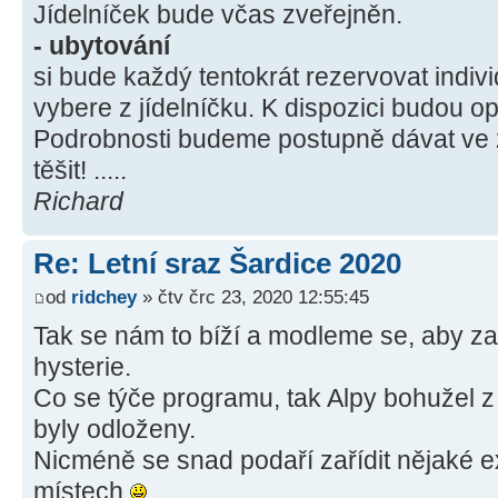
Jídelníček bude včas zveřejněn.
- ubytování
si bude každý tentokrát rezervovat indivi
vybere z jídelníčku. K dispozici budou op
Podrobnosti budeme postupně dávat ve z
těšit! .....
Richard
Re: Letní sraz Šardice 2020
od
ridchey
» čtv črc 23, 2020 12:55:45
Tak se nám to bíží a modleme se, aby z
hysterie.
Co se týče programu, tak Alpy bohužel
byly odloženy.
Nicméně se snad podaří zařídit nějaké 
místech