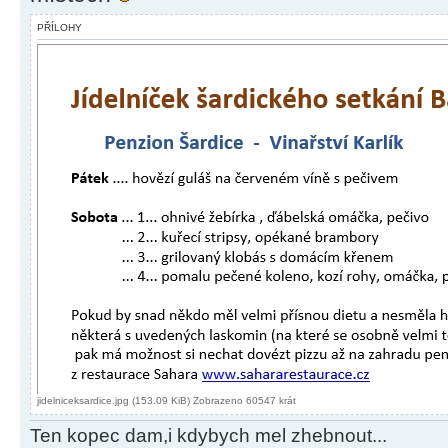
PŘÍLOHY
jidelniceksardice.jpg (153.09 KiB) Zobrazeno 60547 krát
Ten kopec dam,i kdybych mel zhebnout...