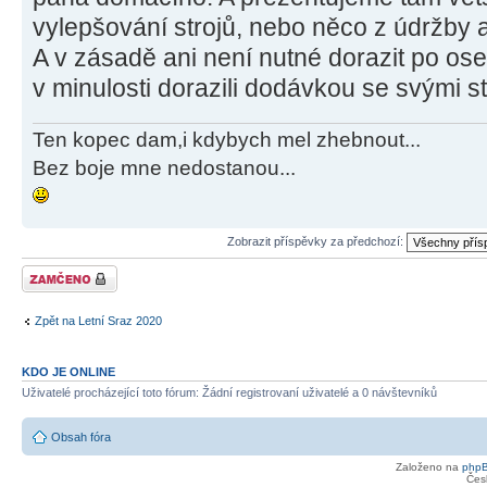
vylepšování strojů, nebo něco z údržby a
A v zásadě ani není nutné dorazit po os
v minulosti dorazili dodávkou se svými str
Ten kopec dam,i kdybych mel zhebnout...
Bez boje mne nedostanou...
Zobrazit příspěvky za předchozí:
Téma uzamknuto
Zpět na Letní Sraz 2020
KDO JE ONLINE
Uživatelé procházející toto fórum: Žádní registrovaní uživatelé a 0 návštevníků
Obsah fóra
Založeno na
php
Čes