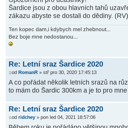
Šardice jsou z obou hlavních tahů uzavře
zákazu abyste se dostali do dědiny. (RV
Ten kopec dam,i kdybych mel zhebnout...
Bez boje mne nedostanou...
Re: Letní sraz Šardice 2020
od
RomanR
» stř pro 30, 2020 17:45:13
A co pořádat několik letních srazů na rů
to mám do Šardic 300km a je to pro mne 
Re: Letní sraz Šardice 2020
od
ridchey
» pon led 04, 2021 18:57:06
Během roku je pořádáno většinou mnoho