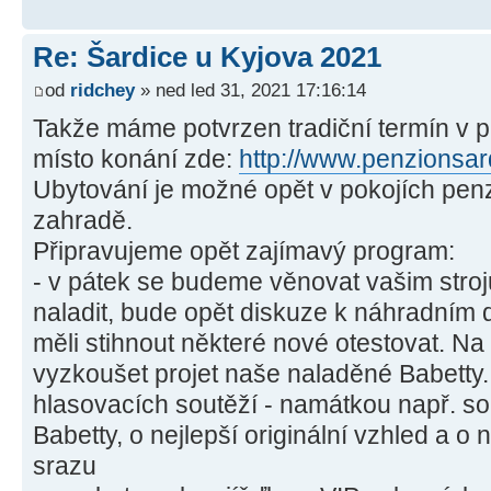
Re: Šardice u Kyjova 2021
od
ridchey
» ned led 31, 2021 17:16:14
Takže máme potvrzen tradiční termín v p
místo konání zde:
http://www.penzionsar
Ubytování je možné opět v pokojích pen
zahradě.
Připravujeme opět zajímavý program:
- v pátek se budeme věnovat vašim strojů
naladit, bude opět diskuze k náhradním 
měli stihnout některé nové otestovat. N
vyzkoušet projet naše naladěné Babetty
hlasovacích soutěží - namátkou např. sout
Babetty, o nejlepší originální vzhled a o 
srazu