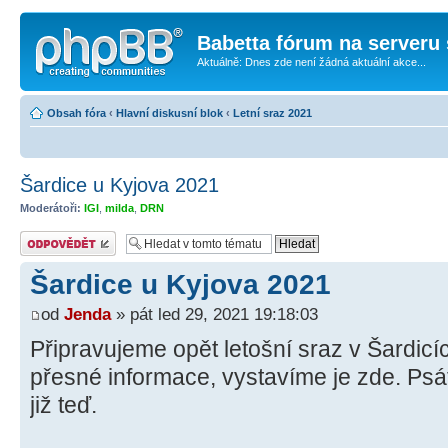
Babetta fórum na serveru 
Aktuálně: Dnes zde není žádná aktuální akce...
Obsah fóra
‹
Hlavní diskusní blok
‹
Letní sraz 2021
Šardice u Kyjova 2021
Moderátoři:
IGI
,
milda
,
DRN
Odeslat odpověď
Šardice u Kyjova 2021
od
Jenda
» pát led 29, 2021 19:18:03
Připravujeme opět letošní sraz v Šardic
přesné informace, vystavíme je zde. Ps
již teď.