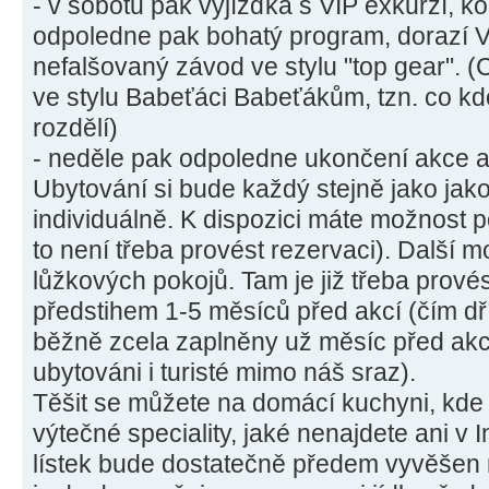
- v sobotu pak vyjížďka s VIP exkurzí, k
odpoledne pak bohatý program, dorazí 
nefalšovaný závod ve stylu "top gear". 
ve stylu Babeťáci Babeťákům, tzn. co kd
rozdělí)
- neděle pak odpoledne ukončení akce a
Ubytování si bude každý stejně jako jako
individuálně. K dispozici máte možnost p
to není třeba provést rezervaci). Další m
lůžkových pokojů. Tam je již třeba prové
předstihem 1-5 měsíců před akcí (čím dřív
běžně zcela zaplněny už měsíc před akc
ubytováni i turisté mimo náš sraz).
Těšit se můžete na domácí kuchyni, kde 
výtečné speciality, jaké nenajdete ani v I
lístek bude dostatečně předem vyvěšen 