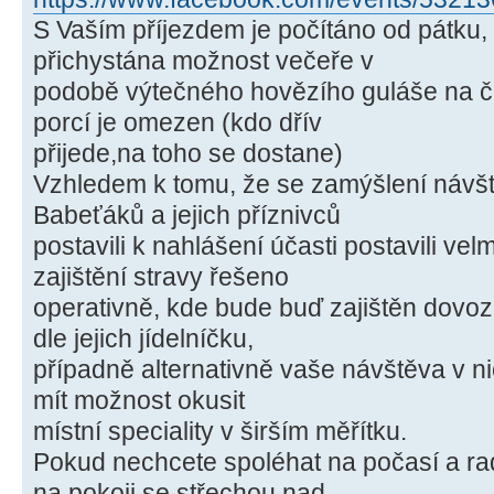
S Vaším příjezdem je počítáno od pátku
přichystána možnost večeře v
podobě výtečného hovězího guláše na č
porcí je omezen (kdo dřív
přijede,na toho se dostane)
Vzhledem k tomu, že se zamýšlení návšt
Babeťáků a jejich příznivců
postavili k nahlášení účasti postavili vel
zajištění stravy řešeno
operativně, kde bude buď zajištěn dovoz j
dle jejich jídelníčku,
případně alternativně vaše návštěva v n
mít možnost okusit
místní speciality v širším měřítku.
Pokud nechcete spoléhat na počasí a radě
na pokoji se střechou nad