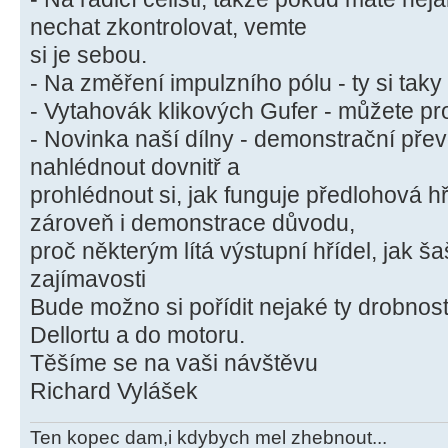
nechat zkontrolovat, vemte
si je sebou.
- Na změření impulzního pólu - ty si tak
- Vytahovák klikových Gufer - můžete pr
- Novinka naší dílny - demonstrační pře
nahlédnout dovnitř a
prohlédnout si, jak funguje předlohová hř
zároveň i demonstrace důvodu,
proč některým lítá výstupní hřídel, jak š
zajímavosti
Bude možno si pořídit nejaké ty drobnost
Dellortu a do motoru.
Těšíme se na vaši návštěvu
Richard Vylášek
Ten kopec dam,i kdybych mel zhebnout...