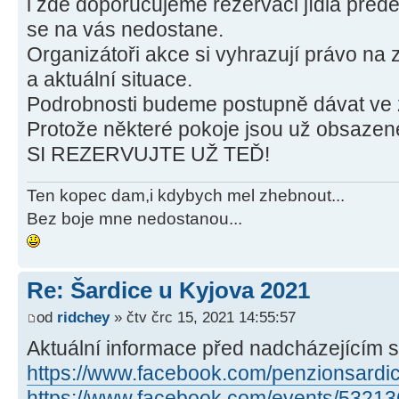
i zde doporučujeme rezervaci jídla přede
se na vás nedostane.
Organizátoři akce si vyhrazují právo n
a aktuální situace.
Podrobnosti budeme postupně dávat ve
Protože některé pokoje jsou už obsaze
SI REZERVUJTE UŽ TEĎ!
Ten kopec dam,i kdybych mel zhebnout...
Bez boje mne nedostanou...
Re: Šardice u Kyjova 2021
od
ridchey
» čtv črc 15, 2021 14:55:57
Aktuální informace před nadcházejícím 
https://www.facebook.com/penzionsardi
https://www.facebook.com/events/5321