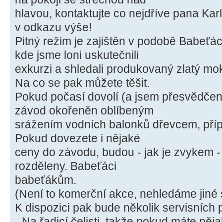
hlavou, kontaktujte co nejdříve pana Karl
v odkazu výše!
Pitný režim je zajištěn v podobě Babeťác
kde jsme loni uskutečnili
exkurzi a shledali produkovaný zlatý mok
Na co se pak můžete těšit.
Pokud počasí dovolí (a jsem přesvědčen
závod okořeněn oblíbeným
srážením vodních balonků dřevcem, příp
Pokud dovezete i nějaké
ceny do závodu, budou - jak je zvykem 
rozděleny. Babeťáci
babeťákům.
(Není to komerční akce, nehledáme jiné
K dispozici pak bude několik servisních 
- Na řadicí čelisti, takže pokud máte něja